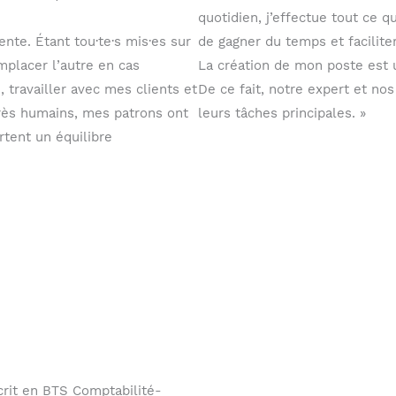
quotidien, j’effectue tout ce q
nte. Étant tou·te·s mis·es sur
de gagner du temps et faciliter
mplacer l’autre en cas
La création de mon poste est 
 travailler avec mes clients et
De ce fait, notre expert et n
très humains, mes patrons ont
leurs tâches principales. »
rtent un équilibre
crit en BTS Comptabilité-