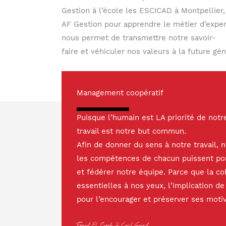
Gestion à l’école les ESCICAD à Montpellier, i
AF Gestion pour apprendre le métier d’expe
nous permet de transmettre notre savoir-
faire et véhiculer nos valeurs à la future gén
Management coopératif
Puisque l’humain est LA priorité de not
travail est notre but commun.
Afin de donner du sens à notre travail,
les compétences de chacun puissent port
et fédérer notre équipe. Parce que la co
essentielles à nos yeux, l’implication 
pour l’encourager et préserver ses motiv
Fouad El Zaouk 2 Cyril Grand