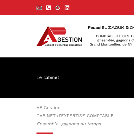
Aller
au
contenu
Le cabinet
AF Gestion
CABINET d’EXPERTISE COMPTABLE
Ensemble, gagnons du temps